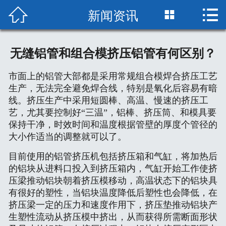
新闻资讯



网站首页

关于我们
无缝铝管和组合模挤压铝管有何区别？
市面上的铝管大部都是采用常规组合模焊合挤压工艺
产品中心
生产，无法完全避免焊合线，特别是氧化后容易有暗
线。挤压生产中采用短圆棒、高温、慢速的挤压工
品质保障
艺，尤其要控制好“三温”，铝棒、挤压筒、和模具要
保持干净，时效时间和温度根据管壁的厚度个管径的
大小作适当的调整就可以了。
车间缩影
目前使用的铝管挤压机包括挤压箱和气缸，将加热后
的铝块从进料口投入到挤压箱内，气缸开始工作使挤
新闻资讯
压梁推动铝块朝着挤压模移动，高温状态下的铝块具
有很好的塑性，当铝块温度降低后塑性也会降低，在
技术知识
挤压梁一定的压力和速度作用下，挤压垫推动铝块产
生塑性流动从挤压模中挤出，从而获得所需断面形状