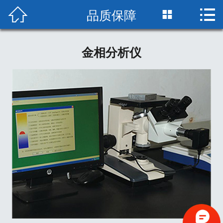
品质保障



网站首页

关于我们
金相分析仪
产品中心
品质保障
车间缩影
新闻资讯
技术知识